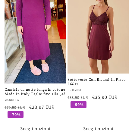
Sottoveste Con Ricami In Pizzo
L6617
Camicia da notte lunga in cotone
Fornitore:
PROMISE
Made In Italy Taglie fino alla 54!
Prezzo
Prezzo
€35,90 EUR
€88,90 EUR
Fornitore:
MANUELA
di
scontato
-59%
Prezzo
Prezzo
€23,97 EUR
€79,90 EUR
listino
di
scontato
-70%
listino
Scegli opzioni
Scegli opzioni