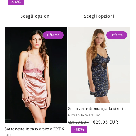
di
scontato
-54%
listino
Scegli opzioni
Scegli opzioni
Offerta
Offerta
Sottoveste donna spalla stretta
Fornitore:
LINGERIEVALENTINA
Prezzo
Prezzo
€29,95 EUR
€59,90 EUR
di
scontato
-50%
Sottoveste in raso e pizzo EXES
Fornitore:
EXES