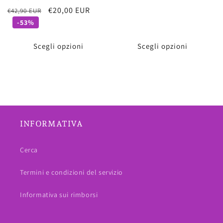
listino
Prezzo
Prezzo
€20,00 EUR
€42,90 EUR
di
scontato
-53%
listino
Scegli opzioni
Scegli opzioni
INFORMATIVA
Cerca
Termini e condizioni del servizio
Informativa sui rimborsi