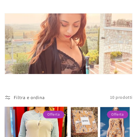
l
l
e
z
i
o
n
e
Filtra e ordina
10 prodotti
:
Offerta
Offerta