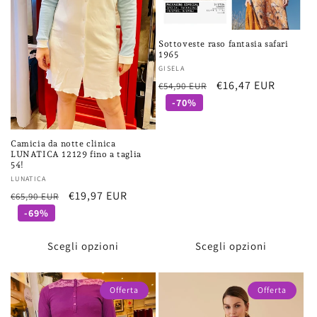
Sottoveste raso fantasia safari
1965
Fornitore:
GISELA
Prezzo
Prezzo
€16,47 EUR
€54,90 EUR
di
scontato
-70%
listino
Camicia da notte clinica
LUNATICA 12129 fino a taglia
54!
Fornitore:
LUNATICA
Prezzo
Prezzo
€19,97 EUR
€65,90 EUR
di
scontato
-69%
listino
Scegli opzioni
Scegli opzioni
Offerta
Offerta