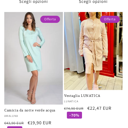
Scegli opzioni
Scegli opzioni
Offerta
Offerta
Vestaglia LUNATICA
Fornitore:
LUNATICA
Prezzo
Prezzo
€22,47 EUR
€74,90 EUR
Camicia da notte verde acqua
di
scontato
-70%
Fornitore:
AMALUNA
listino
Prezzo
Prezzo
€19,90 EUR
€43,90 EUR