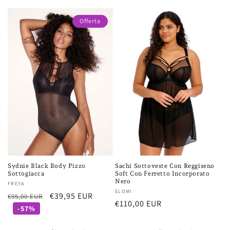
Offerta
Sydnie Black Body Pizzo
Sachi Sottoveste Con Reggiseno
Sottogiacca
Soft Con Ferretto Incorporato
Nero
Fornitore:
FREYA
Fornitore:
ELOMI
Prezzo
Prezzo
€39,95 EUR
€95,00 EUR
Prezzo
€110,00 EUR
di
scontato
-57%
di
listino
listino