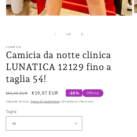
Ap
Apri
co
contenuti
mu
multimediali
2
1
in
su
1
/
8
in
fi
finestra
m
modale
LUNATICA
Camicia da notte clinica
LUNATICA 12129 fino a
taglia 54!
Prezzo
Prezzo
€19,97 EUR
-69%
€65,90 EUR
Offerta
di
scontato
Imposte incluse.
Spese di spedizione
calcolate al check-out.
listino
Taglia