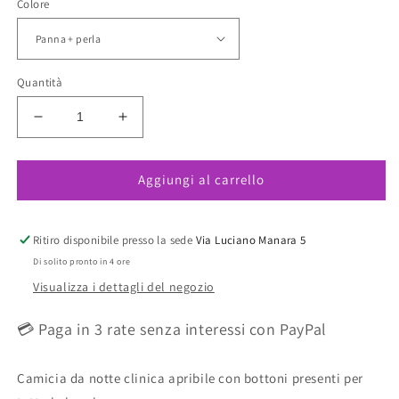
Colore
Quantità
Diminuisci
Aumenta
quantità
quantità
per
per
Aggiungi al carrello
Camicia
Camicia
da
da
notte
notte
clinica
clinica
Ritiro disponibile presso la sede
Via Luciano Manara 5
LUNATICA
LUNATICA
Di solito pronto in 4 ore
12129
12129
Visualizza i dettagli del negozio
fino
fino
a
a
💳 Paga in 3 rate senza interessi con PayPal
taglia
taglia
54!
54!
Camicia da notte clinica apribile con bottoni presenti per