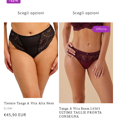
di
scontato
di
-32%
listino
listino
Scegli opzioni
Scegli opzioni
Offerta
Tiernie Tanga A Vita Alta Nero
Fornitore:
ELOMI
Tanga A Vita Bassa L6563
ULTIME TAGLIE PRONTA
Prezzo
€45,90 EUR
CONSEGNA