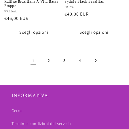
Raffine Brasiliana A Vita Bassa
Sydnie Black Brazilian
Frappe
Fornitore:
FREYA
Fornitore:
WACOAL
Prezzo
€40,00 EUR
Prezzo
€46,00 EUR
di
di
listino
listino
Scegli opzioni
Scegli opzioni
1
2
3
4
INFORMATIVA
Cerca
Termini e condizioni del servizio