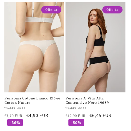
Offerta
Offerta
Perizoma Cotone Bianco 19644
Perizoma A Vita Alta
Cotton Nature
Contenitivo Nero 19689
Fornitore:
YSABEL MORA
Fornitore:
YSABEL MORA
Prezzo
Prezzo
€4,90 EUR
Prezzo
Prezzo
€6,45 EUR
€7,70 EUR
€12,90 EUR
di
scontato
di
scontato
-36%
-50%
listino
listino