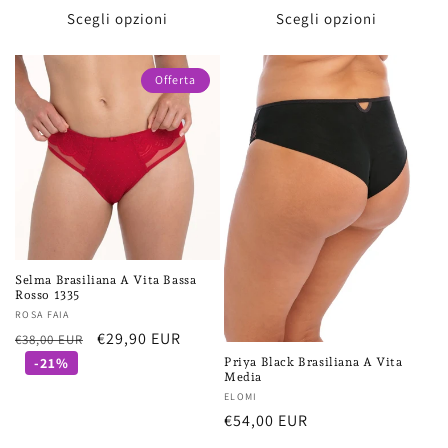
Scegli opzioni
Scegli opzioni
Offerta
Selma Brasiliana A Vita Bassa
Rosso 1335
Fornitore:
ROSA FAIA
Prezzo
Prezzo
€29,90 EUR
€38,00 EUR
di
scontato
-21%
Priya Black Brasiliana A Vita
Media
listino
Fornitore:
ELOMI
Prezzo
€54,00 EUR
di