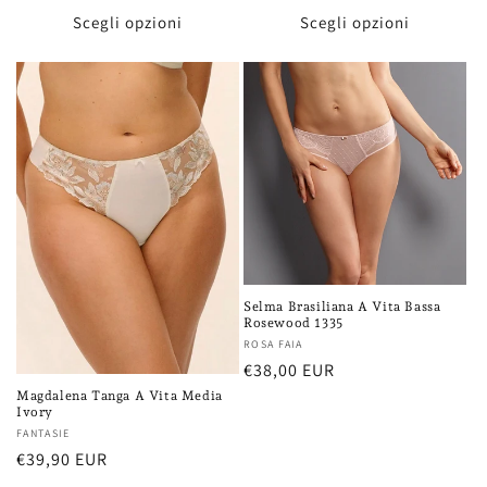
listino
Scegli opzioni
Scegli opzioni
Selma Brasiliana A Vita Bassa
Rosewood 1335
Fornitore:
ROSA FAIA
Prezzo
€38,00 EUR
di
Magdalena Tanga A Vita Media
Ivory
listino
Fornitore:
FANTASIE
Prezzo
€39,90 EUR
di