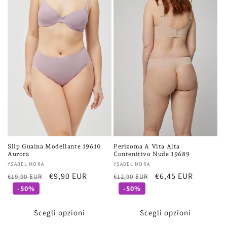
Perizoma A Vita Alta
Slip Guaina Modellante 19610
Contenitivo Nude 19689
Aurora
Fornitore:
YSABEL MORA
Fornitore:
YSABEL MORA
Prezzo
Prezzo
€6,45 EUR
Prezzo
Prezzo
€9,90 EUR
€12,90 EUR
€19,90 EUR
di
scontato
di
scontato
-50%
-50%
listino
listino
Scegli opzioni
Scegli opzioni