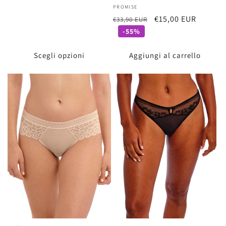
di
Fornitore:
PROMISE
listino
Prezzo
Prezzo
€15,00 EUR
€33,90 EUR
di
scontato
-55%
listino
Scegli opzioni
Aggiungi al carrello