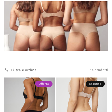
l
l
e
z
i
o
n
Filtra e ordina
54 prodotti
e
:
Offerta
Esaurito