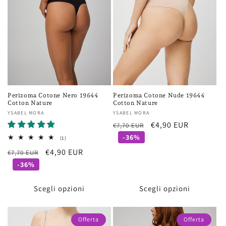
Perizoma Cotone Nero 19644
Perizoma Cotone Nude 19644
Cotton Nature
Cotton Nature
Fornitore:
YSABEL MORA
Fornitore:
YSABEL MORA
Prezzo
Prezzo
€4,90 EUR
€7,70 EUR
di
scontato
-36%
1
(1)
recensioni
listino
Prezzo
Prezzo
€4,90 EUR
€7,70 EUR
totali
di
scontato
-36%
listino
Scegli opzioni
Scegli opzioni
Offerta
Offerta