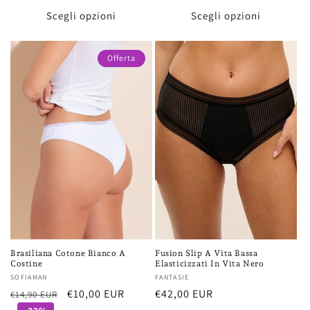
listino
Scegli opzioni
Scegli opzioni
Offerta
Brasiliana Cotone Bianco A
Fusion Slip A Vita Bassa
Costine
Elasticizzati In Vita Nero
Fornitore:
SOFIAMAN
Fornitore:
FANTASIE
Prezzo
Prezzo
€10,00 EUR
Prezzo
€42,00 EUR
€14,90 EUR