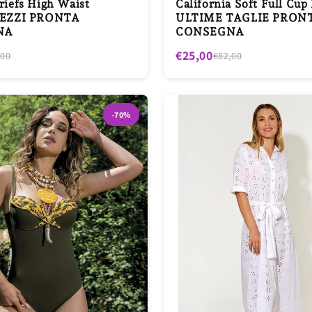
iefs High Waist
California Soft Full Cup
PEZZI PRONTA
ULTIME TAGLIE PRON
NA
CONSEGNA
€25,00
,00
€82,00
-70%