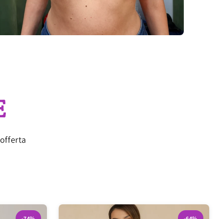
E
offerta
-74%
-64%