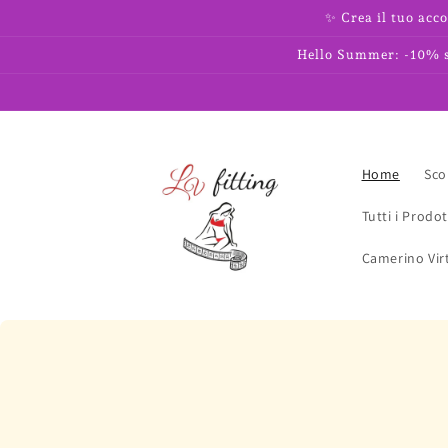
Vai
✨ Crea il tuo acco
direttamente
ai contenuti
Hello Summer: -10% su
Home
Scop
Tutti i Prodot
Camerino Vir