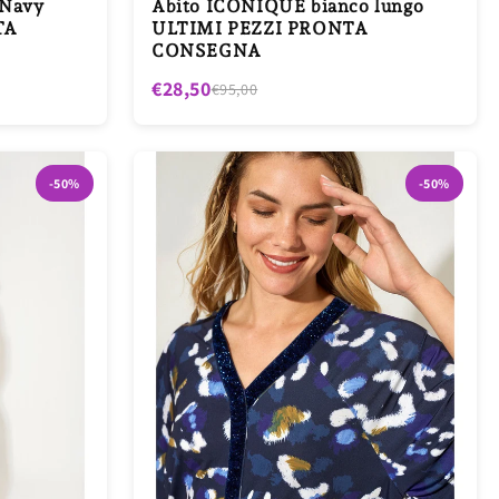
 Navy
Abito ICONIQUE bianco lungo
TA
ULTIMI PEZZI PRONTA
CONSEGNA
€28,50
€95,00
-50%
-50%