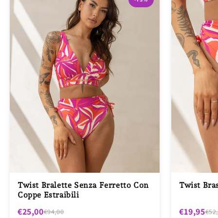
Twist Bralette Senza Ferretto Con
Twist Bras
Coppe Estraibili
€25,00
€19,95
€94,00
€52