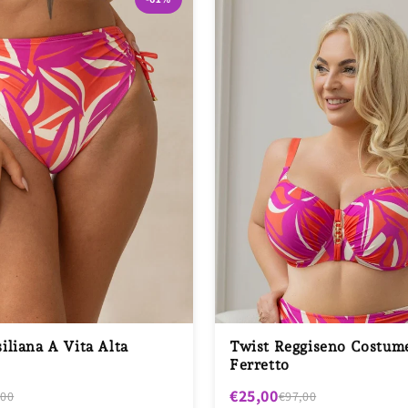
iliana A Vita Alta
Twist Reggiseno Costum
Ferretto
€25,00
,00
€97,00