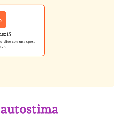
%
mer15
l'ordine con una spesa
 €250
 autostima