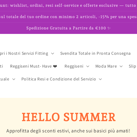
unt: wishlist, ordini, resi self-service e offerte esclusive — tutto 
l totale del tuo ordine con minimo 2 articoli, -15% per una spes
Spedizione Gratuita a Partire da €100 ✨
ri i Nostri Servizi Fitting
Svendita Totale in Pronta Consegna
ti
Reggiseni Must- Have ❤️
Reggiseni
Moda Mare
Slip
tuale
Politica Resi e Condizione del Servizio
HELLO SUMMER
Approfitta degli sconti estivi, anche sui basici più amati!