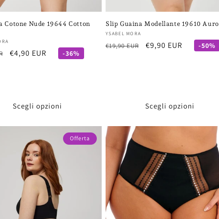
Slip Guaina Modellante 19610 Auro
a Cotone Nude 19644 Cotton
Fornitore:
YSABEL MORA
re:
ORA
Prezzo
Prezzo
€9,90 EUR
-50%
€19,90 EUR
Prezzo
€4,90 EUR
-36%
R
di
scontato
scontato
listino
Scegli opzioni
Scegli opzioni
Offerta