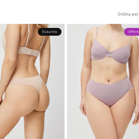
Ordina per
Esaurito
Offer