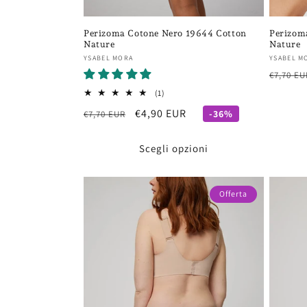
Perizoma Cotone Nero 19644 Cotton
Perizom
Nature
Nature
Fornitore:
Fornito
YSABEL MORA
YSABEL M
Prezzo
€7,70 EU
di
1
(1)
recensioni
listino
Prezzo
Prezzo
€4,90 EUR
-36%
€7,70 EUR
totali
di
scontato
listino
Scegli opzioni
Offerta