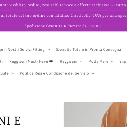
unt: wishlist, ordini, resi self-service e offerte esclusive — tutto 
l totale del tuo ordine con minimo 2 articoli, -15% per una spes
Spedizione Gratuita a Partire da €100 ✨
ri i Nostri Servizi Fitting
Svendita Totale in Pronta Consegna
ti
Reggiseni Must- Have ❤️
Reggiseni
Moda Mare
Slip
tuale
Politica Resi e Condizione del Servizio
NI E