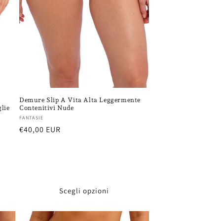
Demure Slip A Vita Alta Leggermente
lie
Contenitivi Nude
Fornitore:
FANTASIE
Prezzo
€40,00 EUR
di
listino
Scegli opzioni