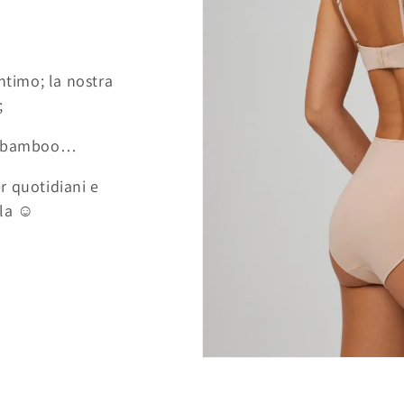
ntimo; la nostra
i;
 di bamboo…
er quotidiani e
la ☺️