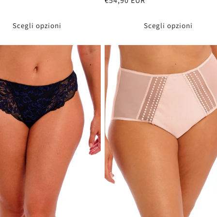
Prezzo
€54,90 EUR
di
listino
Scegli opzioni
Scegli opzioni