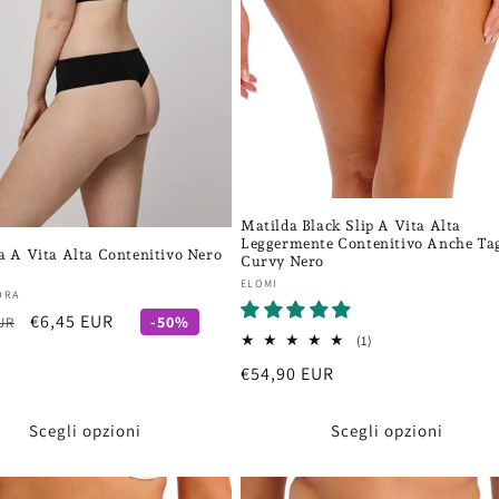
Matilda Black Slip A Vita Alta
Leggermente Contenitivo Anche Tag
 A Vita Alta Contenitivo Nero
Curvy Nero
Fornitore:
ELOMI
re:
ORA
Prezzo
€6,45 EUR
-50%
UR
1
(1)
scontato
recensioni
Prezzo
€54,90 EUR
totali
di
listino
Scegli opzioni
Scegli opzioni