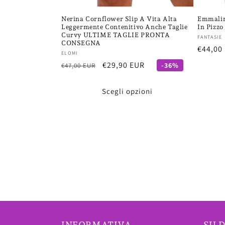
Nerina Cornflower Slip A Vita Alta
Emmaline
Leggermente Contenitivo Anche Taglie
In Pizzo
Curvy ULTIME TAGLIE PRONTA
Fornito
FANTASIE
CONSEGNA
Prezzo
€44,00
Fornitore:
ELOMI
di
Prezzo
Prezzo
€29,90 EUR
-36%
€47,00 EUR
listino
di
scontato
listino
Scegli opzioni
INFORMATIVA
SU D