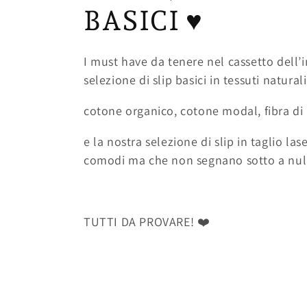
o
BASICI ♥️
l
I must have da tenere nel cassetto dell’i
selezione di slip basici in tessuti natural
l
cotone organico, cotone modal, fibra
e
e la nostra selezione di slip in taglio las
z
comodi ma che non segnano sotto a nul
i
TUTTI DA PROVARE! ❤️
o
n
e