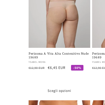
Perizoma A Vita Alta Contenitivo Nude
Perizoma
19689
19689
Fornitore:
Fornito
YSABEL MORA
YSABEL M
Prezzo
Prezzo
€6,45 EUR
Prezzo
-50%
€12,90 EUR
€12,90 E
di
scontato
di
listino
listino
Scegli opzioni