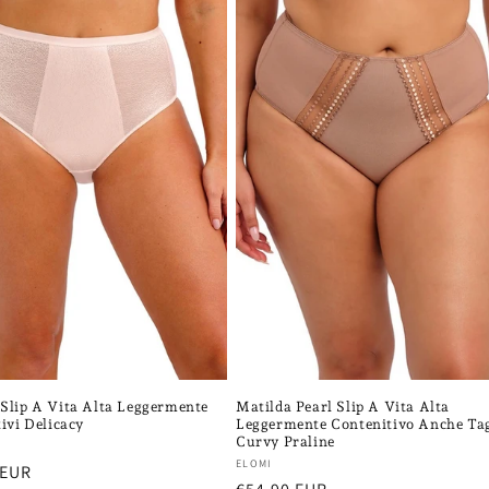
Slip A Vita Alta Leggermente
Matilda Pearl Slip A Vita Alta
ivi Delicacy
Leggermente Contenitivo Anche Tag
Curvy Praline
re:
Fornitore:
ELOMI
 EUR