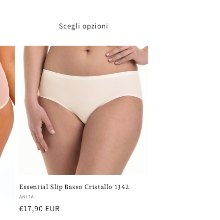
di
listino
Scegli opzioni
Essential Slip Basso Cristallo 1342
Fornitore:
ANITA
Prezzo
€17,90 EUR