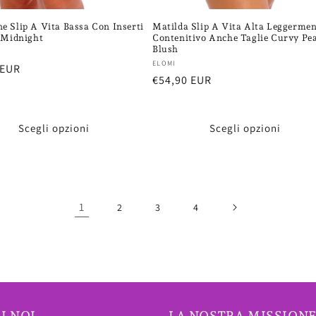
 Slip A Vita Bassa Con Inserti
Matilda Slip A Vita Alta Leggermen
 Midnight
Contenitivo Anche Taglie Curvy Pea
Blush
re:
Fornitore:
ELOMI
 EUR
Prezzo
€54,90 EUR
di
listino
Scegli opzioni
Scegli opzioni
1
2
3
4
I NOI
LA NOSTRA MISSION