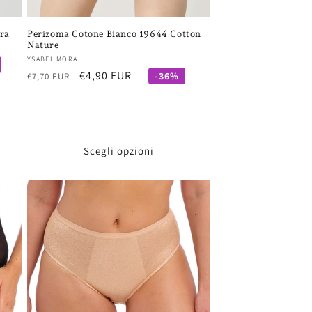
ra
Perizoma Cotone Bianco 19644 Cotton
Nature
Fornitore:
YSABEL MORA
Prezzo
Prezzo
€4,90 EUR
-36%
€7,70 EUR
di
scontato
listino
Scegli opzioni