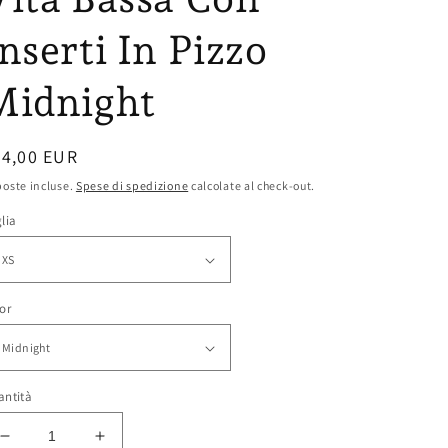
nserti In Pizzo
Midnight
rezzo
44,00 EUR
oste incluse.
Spese di spedizione
calcolate al check-out.
stino
lia
or
antità
Diminuisci
Aumenta