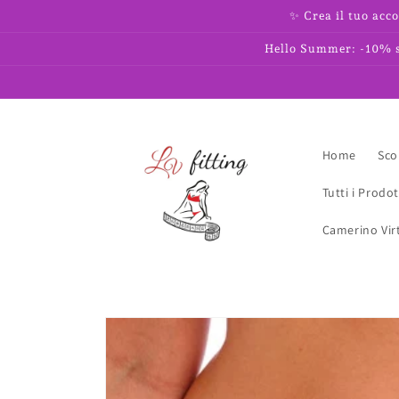
Vai
✨ Crea il tuo acco
direttamente
ai contenuti
Hello Summer: -10% su
Home
Scop
Tutti i Prodot
Camerino Vir
Passa alle
informazioni
sul prodotto