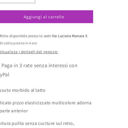
quantità
quantità
per
per
Aggiungi al carrello
Emmaline
Emmaline
Slip
Slip
A
A
Vita
Vita
Ritiro disponibile presso la sede
Via Luciano Manara 5
Bassa
Bassa
Di solito pronto in 4 ore
Con
Con
Visualizza i dettagli del negozio
Inserti
Inserti
In
In
 Paga in 3 rate senza interessi con
Pizzo
Pizzo
Midnight
Midnight
yPal
ssuto morbido al tatto
licato pizzo elasticizzato multicolore adorna
 parte anterior
nitura pulita senza cuciture sul retro,