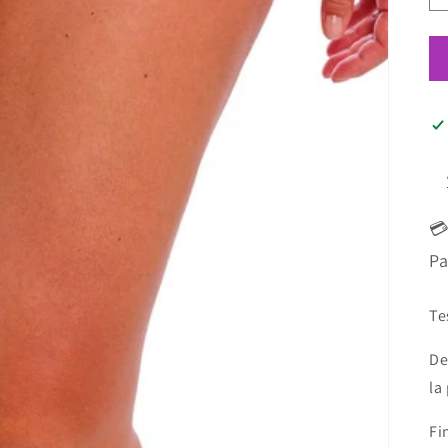
💳
Pa
Te
De
la
Fi