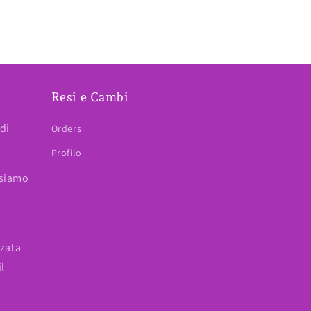
E
Resi e Cambi
di
Orders
Profilo
 siamo
zzata
il