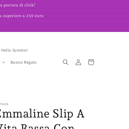
a portata di click!
a superiore a 250 euro
Hello Summer
Accedi
Carrello
Buono Regalo
TASIE
Emmaline Slip A
Vita Bassa Con