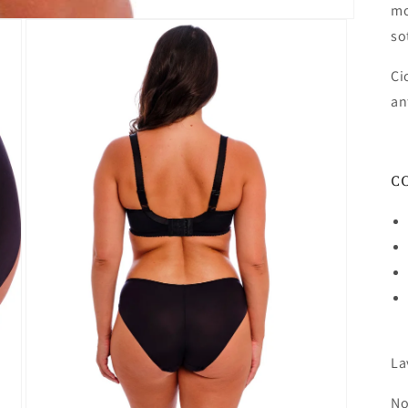
mo
so
Ci
an
C
La
No