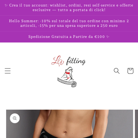
Vai
✨ Crea il tuo account: wishlist, ordini, resi self-service e offerte
direttamente
esclusive — tutto a portata di click!
ai contenuti
Hello Summer: -10% sul totale del tuo ordine con minimo 2
articoli, -15% per una spesa superiore a 250 euro
Spedizione Gratuita a Partire da €100 ✨
Carrell
Passa alle
informazioni
sul prodotto