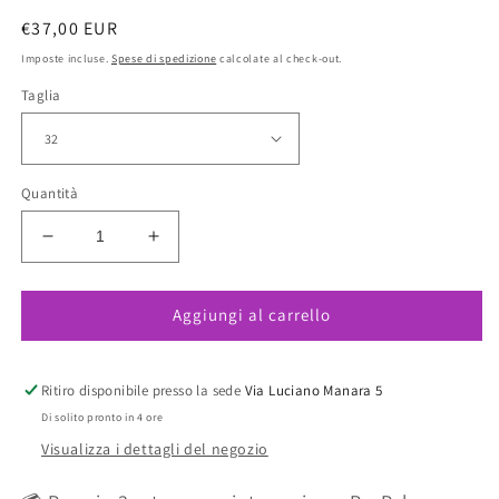
Prezzo
€37,00 EUR
di
Imposte incluse.
Spese di spedizione
calcolate al check-out.
listino
Taglia
Quantità
Diminuisci
Aumenta
quantità
quantità
per
per
Aggiungi al carrello
Slip
Slip
Panty
Panty
Nero
Nero
Ritiro disponibile presso la sede
Via Luciano Manara 5
Di solito pronto in 4 ore
Visualizza i dettagli del negozio