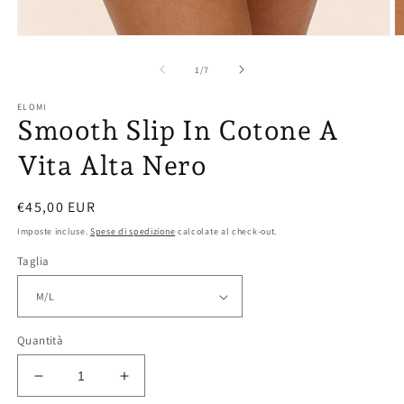
Ap
Apri
co
contenuti
mu
multimediali
su
1
/
7
2
1
in
in
ELOMI
fi
finestra
Smooth Slip In Cotone A
m
modale
Vita Alta Nero
Prezzo
€45,00 EUR
di
Imposte incluse.
Spese di spedizione
calcolate al check-out.
listino
Taglia
Quantità
Diminuisci
Aumenta
quantità
quantità