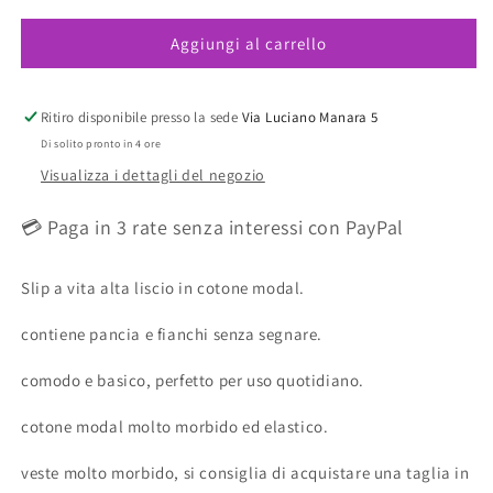
per
per
Aggiungi al carrello
Smooth
Smooth
Slip
Slip
In
In
Cotone
Cotone
Ritiro disponibile presso la sede
Via Luciano Manara 5
A
A
Di solito pronto in 4 ore
Vita
Vita
Visualizza i dettagli del negozio
Alta
Alta
Nero
Nero
💳 Paga in 3 rate senza interessi con PayPal
Slip a vita alta liscio in cotone modal.
contiene pancia e fianchi senza segnare.
comodo e basico, perfetto per uso quotidiano.
cotone modal molto morbido ed elastico.
veste molto morbido, si consiglia di acquistare una taglia in