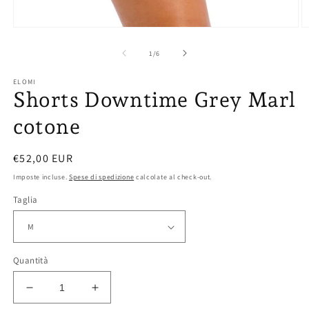
Ap
Apri
co
contenuti
mu
multimediali
su
1
/
6
2
1
in
in
ELOMI
fi
finestra
Shorts Downtime Grey Marl
m
modale
cotone
Prezzo
€52,00 EUR
di
Imposte incluse.
Spese di spedizione
calcolate al check-out.
listino
Taglia
Quantità
Diminuisci
Aumenta
quantità
quantità