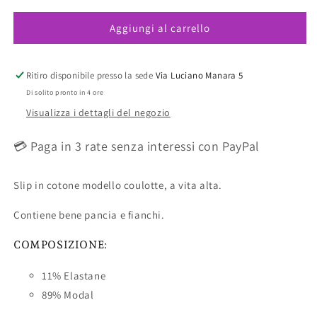
per
per
Aggiungi al carrello
Shorts
Shorts
Downtime
Downtime
Grey
Grey
Marl
Marl
Ritiro disponibile presso la sede
Via Luciano Manara 5
cotone
cotone
Di solito pronto in 4 ore
Visualizza i dettagli del negozio
💳 Paga in 3 rate senza interessi con PayPal
Slip in cotone modello coulotte, a vita alta.
Contiene bene pancia e fianchi.
COMPOSIZIONE:
11% Elastane
89% Modal