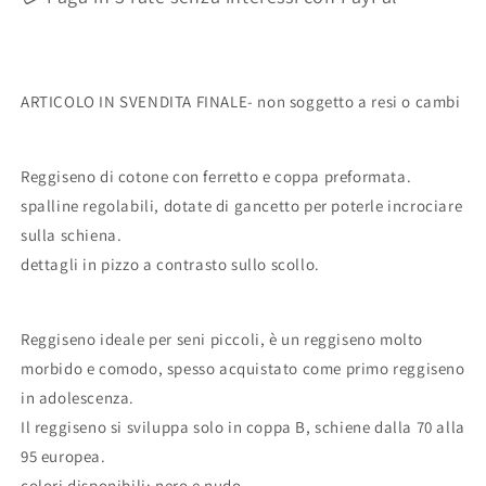
PRONTA
PRONTA
CONSEGNA-
CONSEGNA-
ARTICOLO
ARTICOLO
IN
IN
ARTICOLO IN SVENDITA FINALE- non soggetto a resi o cambi
SVENDITA
SVENDITA
FINALE-
FINALE-
NON
NON
Reggiseno di cotone con ferretto e coppa preformata.
SOGGETTO
SOGGETTO
A
A
spalline regolabili, dotate di gancetto per poterle incrociare
RESI
RESI
sulla schiena.
O
O
dettagli in pizzo a contrasto sullo scollo.
CAMBI
CAMBI
Reggiseno ideale per seni piccoli, è un reggiseno molto
morbido e comodo, spesso acquistato come primo reggiseno
in adolescenza.
Il reggiseno si sviluppa solo in coppa B, schiene dalla 70 alla
95 europea.
colori disponibili; nero e nudo