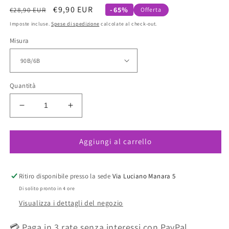
Prezzo
Prezzo
€9,90 EUR
-65%
€28,90 EUR
Offerta
di
scontato
Imposte incluse.
Spese di spedizione
calcolate al check-out.
listino
Misura
Quantità
Diminuisci
Aumenta
quantità
quantità
per
per
Aggiungi al carrello
Reggiseno
Reggiseno
cotone
cotone
basico
basico
con
con
Ritiro disponibile presso la sede
Via Luciano Manara 5
ferretto
ferretto
Di solito pronto in 4 ore
Grigio
Grigio
Visualizza i dettagli del negozio
0301
0301
ULTIME
ULTIME
💳 Paga in 3 rate senza interessi con PayPal
TAGLIE
TAGLIE