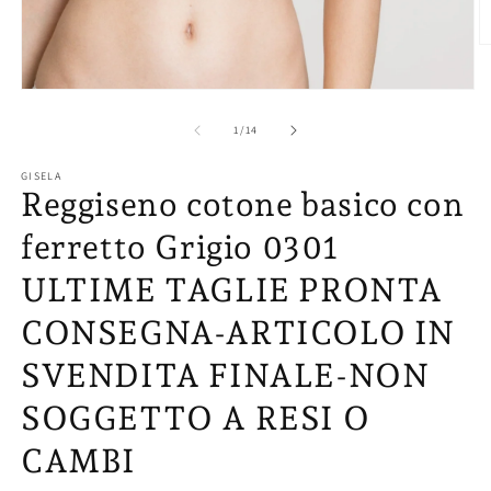
Ap
co
mu
Apri
2
contenuti
in
multimediali
su
1
/
14
fi
1
m
in
GISELA
finestra
Reggiseno cotone basico con
modale
ferretto Grigio 0301
ULTIME TAGLIE PRONTA
CONSEGNA-ARTICOLO IN
SVENDITA FINALE-NON
SOGGETTO A RESI O
CAMBI