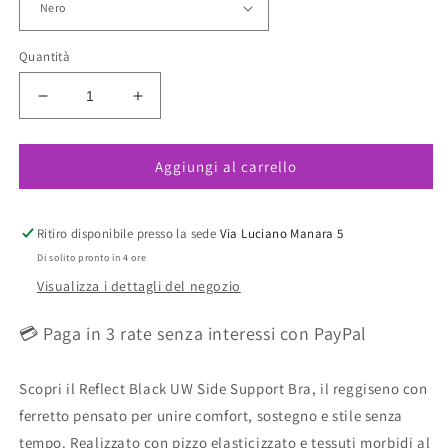
Quantità
Diminuisci
Aumenta
quantità
quantità
per
per
Aggiungi al carrello
Reflect
Reflect
Reggiseno
Reggiseno
Con
Con
Ferretto
Ferretto
Ritiro disponibile presso la sede
Via Luciano Manara 5
E
E
Di solito pronto in 4 ore
Coppe
Coppe
Visualizza i dettagli del negozio
Semi
Semi
Soft
Soft
💳 Paga in 3 rate senza interessi con PayPal
Nero
Nero
Scopri il Reflect Black UW Side Support Bra, il reggiseno con
ferretto pensato per unire comfort, sostegno e stile senza
tempo. Realizzato con pizzo elasticizzato e tessuti morbidi al