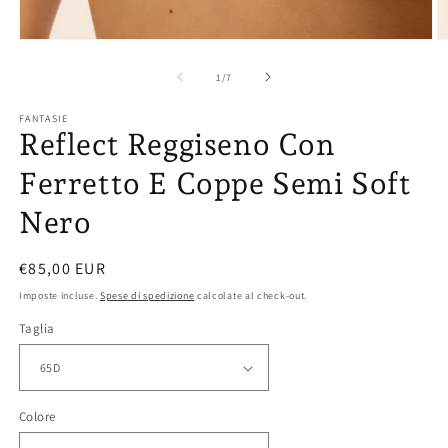
Apri
Ap
contenuti
co
multimediali
mu
su
1
/
7
1
2
in
in
FANTASIE
finestra
fi
Reflect Reggiseno Con
modale
m
Ferretto E Coppe Semi Soft
Nero
Prezzo
€85,00 EUR
di
Imposte incluse.
Spese di spedizione
calcolate al check-out.
listino
Taglia
Colore