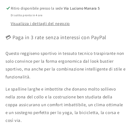
Reggiseno
Reggiseno
Sportivo
Sportivo
Ritiro disponibile presso la sede
Via Luciano Manara 5
Senza
Senza
Di solito pronto in 4 ore
Ferretto
Ferretto
Visualizza i dettagli del negozio
5555
5555
💳 Paga in 3 rate senza interessi con PayPal
Questo reggiseno sportivo in tessuto tecnico traspirante non
solo convince per la forma ergonomica dal look bustier
sportivo, ma anche per la combinazione intelligente di stile e
funzionalità.
Le spalline larghe e imbottite che donano molto sollievo
nella zona del collo e la costruzione ben studiata della
coppa assicurano un comfort imbattibile, un clima ottimale
e un sostegno perfetto per lo yoga, la bicicletta, la corsa e
così via.