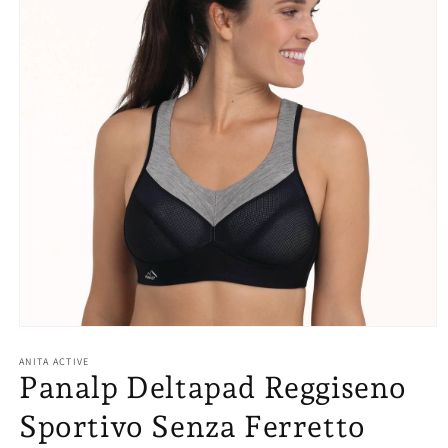
Apri
contenuti
ANITA ACTIVE
multimediali
Panalp Deltapad Reggiseno
1
in
finestra
Sportivo Senza Ferretto
modale