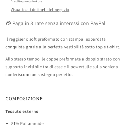
Di solito pronto in 4 ore
Smart
Smart
Visualizza i dettagli del negozio
Rose
Rose
5263
5263
💳 Paga in 3 rate senza interessi con PayPal
Il reggiseno soft preformato con stampa leopardata
conquista grazie alla perfetta vestibilità sotto top e t-shirt.
Allo stesso tempo, le coppe preformate a doppio strato con
supporto invisibile tra di esse e il powertulle sulla schiena
conferiscono un sostegno perfetto.
COMPOSIZIONE:
Tessuto esterno
81% Poliammide