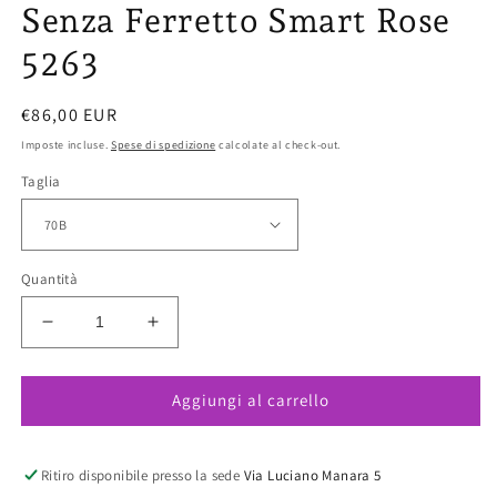
Senza Ferretto Smart Rose
5263
Prezzo
€86,00 EUR
di
Imposte incluse.
Spese di spedizione
calcolate al check-out.
listino
Taglia
Quantità
Diminuisci
Aumenta
quantità
quantità
per
per
Aggiungi al carrello
Joy
Joy
Reggiseno
Reggiseno
Preformato
Preformato
Senza
Senza
Ritiro disponibile presso la sede
Via Luciano Manara 5
Ferretto
Ferretto