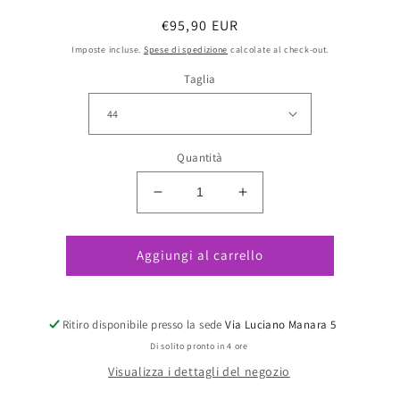
Prezzo
€95,90 EUR
di
Imposte incluse.
Spese di spedizione
calcolate al check-out.
listino
Taglia
Quantità
Diminuisci
Aumenta
quantità
quantità
per
per
Aggiungi al carrello
Giordana
Giordana
Intero
Intero
Senza
Senza
Ferretto
Ferretto
Ritiro disponibile presso la sede
Via Luciano Manara 5
Multicolor
Multicolor
Di solito pronto in 4 ore
Senape
Senape
Visualizza i dettagli del negozio