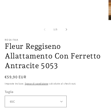
modale
Ap
co
mu
su
1
/
5
2
in
ROSA FAIA
fi
Fleur Reggiseno
m
Allattamento Con Ferretto
Antracite 5053
Prezzo
€59,90 EUR
di
Imposte incluse.
Spese di spedizione
calcolate al check-out.
listino
Taglia