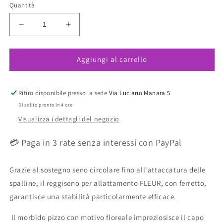
Quantità
Diminuisci
Aumenta
quantità
quantità
per
per
Aggiungi al carrello
Fleur
Fleur
Reggiseno
Reggiseno
Allattamento
Allattamento
Con
Con
Ritiro disponibile presso la sede
Via Luciano Manara 5
Ferretto
Ferretto
Di solito pronto in 4 ore
Antracite
Antracite
Visualizza i dettagli del negozio
5053
5053
💳 Paga in 3 rate senza interessi con PayPal
Grazie al sostegno seno circolare fino all'attaccatura delle
spalline, il reggiseno per allattamento FLEUR, con ferretto,
garantisce una stabilità particolarmente efficace.
Il morbido pizzo con motivo floreale impreziosisce il capo