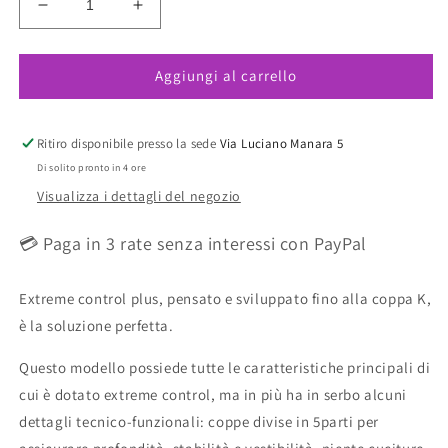
Diminuisci
Aumenta
quantità
quantità
per
per
Aggiungi al carrello
Extreme
Extreme
Control
Control
Plus
Plus
Reggiseno
Reggiseno
Ritiro disponibile presso la sede
Via Luciano Manara 5
Sportivo
Sportivo
Di solito pronto in 4 ore
Senza
Senza
Visualizza i dettagli del negozio
Ferretto
Ferretto
E
E
💳 Paga in 3 rate senza interessi con PayPal
Coppe
Coppe
Senza
Senza
Cuciture
Cuciture
Extreme control plus, pensato e sviluppato fino alla coppa K,
5567
5567
è la soluzione perfetta.
Questo modello possiede tutte le caratteristiche principali di
cui è dotato extreme control, ma in più ha in serbo alcuni
dettagli tecnico-funzionali: coppe divise in 5parti per