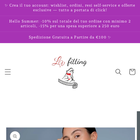
Vai
✨ Crea il tuo account: wishlist, ordini, resi self-service e offerte
direttamente
esclusive — tutto a portata di click!
ai contenuti
Hello Summer: -10% sul totale del tuo ordine con minimo 2
articoli, -15% per una spesa superiore a 250 euro
Spedizione Gratuita a Partire da €100 ✨
Carrell
Passa alle
informazioni
sul prodotto