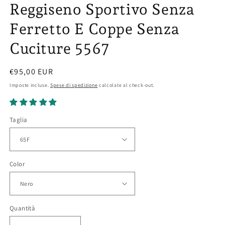
Reggiseno Sportivo Senza
Ferretto E Coppe Senza
Cuciture 5567
Prezzo
€95,00 EUR
di
Imposte incluse.
Spese di spedizione
calcolate al check-out.
listino
Taglia
Color
Quantità