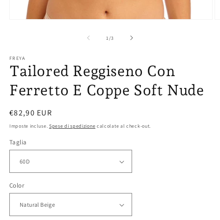
Ap
Apri
co
contenuti
mu
multimediali
su
1
/
3
2
1
in
in
FREYA
fi
finestra
Tailored Reggiseno Con
m
modale
Ferretto E Coppe Soft Nude
Prezzo
€82,90 EUR
di
Imposte incluse.
Spese di spedizione
calcolate al check-out.
listino
Taglia
Color