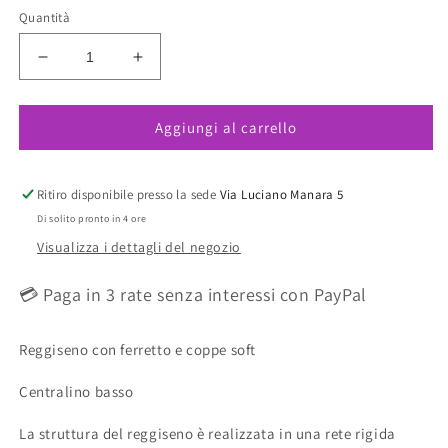
Quantità
Diminuisci
Aumenta
quantità
quantità
per
per
Aggiungi al carrello
Tailored
Tailored
Reggiseno
Reggiseno
Con
Con
Ferretto
Ferretto
Ritiro disponibile presso la sede
Via Luciano Manara 5
E
E
Di solito pronto in 4 ore
Coppe
Coppe
Visualizza i dettagli del negozio
Soft
Soft
Nude
Nude
💳 Paga in 3 rate senza interessi con PayPal
Reggiseno con ferretto e coppe soft
Centralino basso
La struttura del reggiseno è realizzata in una rete rigida