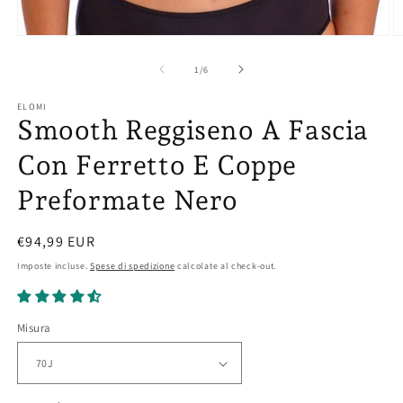
Ap
Apri
co
contenuti
mu
multimediali
su
1
/
6
2
1
in
in
ELOMI
fi
finestra
Smooth Reggiseno A Fascia
m
modale
Con Ferretto E Coppe
Preformate Nero
Prezzo
€94,99 EUR
di
Imposte incluse.
Spese di spedizione
calcolate al check-out.
listino
Misura