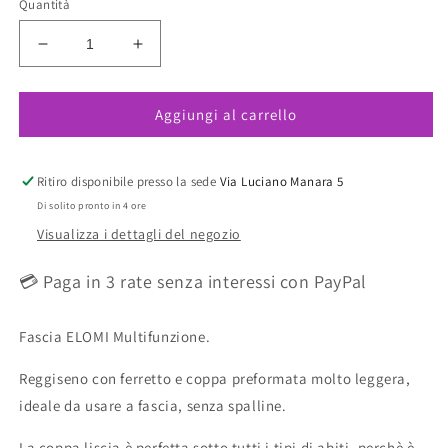
Quantità
Diminuisci
Aumenta
quantità
quantità
per
per
Aggiungi al carrello
Smooth
Smooth
Reggiseno
Reggiseno
A
A
Fascia
Fascia
Ritiro disponibile presso la sede
Via Luciano Manara 5
Con
Con
Di solito pronto in 4 ore
Ferretto
Ferretto
Visualizza i dettagli del negozio
E
E
Coppe
Coppe
💳 Paga in 3 rate senza interessi con PayPal
Preformate
Preformate
Nero
Nero
Fascia ELOMI Multifunzione.
Reggiseno con ferretto e coppa preformata molto leggera,
ideale da usare a fascia, senza spalline.
La coppa liscia è perfetta sotto tutti i tipi di abiti, perchè è