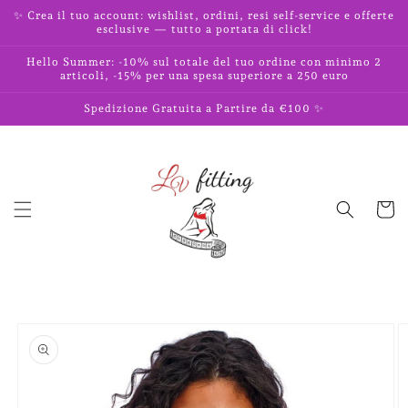
Vai
✨ Crea il tuo account: wishlist, ordini, resi self-service e offerte
direttamente
esclusive — tutto a portata di click!
ai contenuti
Hello Summer: -10% sul totale del tuo ordine con minimo 2
articoli, -15% per una spesa superiore a 250 euro
Spedizione Gratuita a Partire da €100 ✨
Carrell
Passa alle
informazioni
sul prodotto