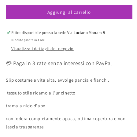
per
per
Aggiungi al carrello
Bazaruto
Bazaruto
Slip
Slip
Costume
Costume
A
A
Ritiro disponibile presso la sede
Via Luciano Manara 5
Vita
Vita
Di solito pronto in 4 ore
Alta
Alta
Visualizza i dettagli del negozio
💳 Paga in 3 rate senza interessi con PayPal
Slip costume a vita alta, avvolge pancia e fianchi.
tessuto stile ricamo all'uncinetto
trama a nido d'ape
con fodera completamente opaca, ottima copertura e non
lascia trasparenze