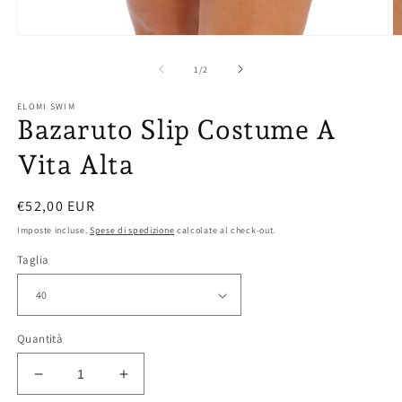
Ap
Apri
co
contenuti
mu
multimediali
su
1
/
2
2
1
in
in
ELOMI SWIM
fi
finestra
Bazaruto Slip Costume A
m
modale
Vita Alta
Prezzo
€52,00 EUR
di
Imposte incluse.
Spese di spedizione
calcolate al check-out.
listino
Taglia
Quantità
Diminuisci
Aumenta
quantità
quantità