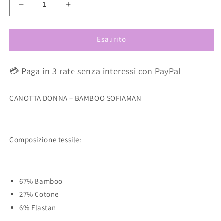
Diminuisci
Aumenta
quantità
quantità
per
per
Esaurito
Canottiera
Canottiera
Bamboo
Bamboo
Spalla
Spalla
💳 Paga in 3 rate senza interessi con PayPal
Larga
Larga
Azzurro
Azzurro
PRONTA
PRONTA
CANOTTA DONNA – BAMBOO SOFIAMAN
CONSEGNA
CONSEGNA
Composizione tessile:
67% Bamboo
27% Cotone
6% Elastan