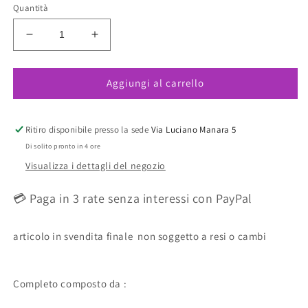
Quantità
Diminuisci
Aumenta
quantità
quantità
per
per
Aggiungi al carrello
Reggiseno
Reggiseno
Soft
Soft
Z11611
Z11611
ULTIME
ULTIME
Ritiro disponibile presso la sede
Via Luciano Manara 5
TAGLIE
TAGLIE
Di solito pronto in 4 ore
PRONTA
PRONTA
Visualizza i dettagli del negozio
CONSEGNA
CONSEGNA
💳 Paga in 3 rate senza interessi con PayPal
articolo in svendita finale non soggetto a resi o cambi
Completo composto da :