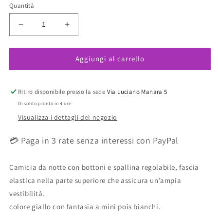
Quantità
Diminuisci
Aumenta
quantità
quantità
per
per
Aggiungi al carrello
Camicetta
Camicetta
cotone
cotone
gialla
gialla
HARMONY
HARMONY
Ritiro disponibile presso la sede
Via Luciano Manara 5
PRONTA
PRONTA
Di solito pronto in 4 ore
CONSEGNA
CONSEGNA
Visualizza i dettagli del negozio
💳 Paga in 3 rate senza interessi con PayPal
Camicia da notte con bottoni e spallina regolabile, fascia
elastica nella parte superiore che assicura un’ampia
vestibilità.
colore giallo con fantasia a mini pois bianchi.