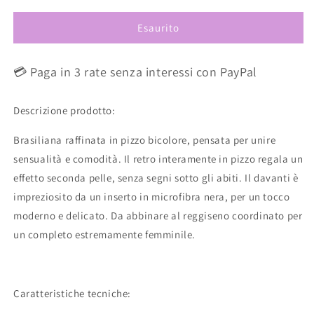
per
per
Esaurito
Brasiliana
Brasiliana
Pizzo
Pizzo
L6233
L6233
💳 Paga in 3 rate senza interessi con PayPal
ULTIME
ULTIME
TAGLIE
TAGLIE
PRONTA
PRONTA
Descrizione prodotto:
CONSEGNA
CONSEGNA
Brasiliana raffinata in pizzo bicolore, pensata per unire
sensualità e comodità. Il retro interamente in pizzo regala un
effetto seconda pelle, senza segni sotto gli abiti. Il davanti è
impreziosito da un inserto in microfibra nera, per un tocco
moderno e delicato. Da abbinare al reggiseno coordinato per
un completo estremamente femminile.
Caratteristiche tecniche: