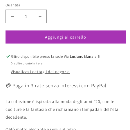
Quantità
Diminuisci
Aumenta
quantità
quantità
per
per
Aggiungi al carrello
Priya
Priya
Black
Black
Brasiliana
Brasiliana
A
A
Ritiro disponibile presso la sede
Via Luciano Manara 5
Vita
Vita
Di solito pronto in 4 ore
Media
Media
Visualizza i dettagli del negozio
💳 Paga in 3 rate senza interessi con PayPal
La collezione è ispirata alla moda degli anni "20, con le
cuciture e la fantasia che richiamano i lampadari dell'età
decadente.
Oblò molto elegante e sexy sul retro.