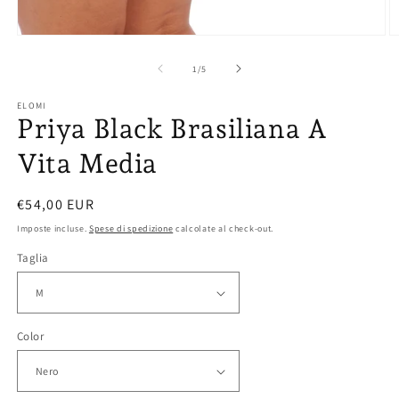
Apri
Ap
contenuti
co
multimediali
mu
su
1
/
5
1
2
in
in
ELOMI
finestra
fi
Priya Black Brasiliana A
modale
m
Vita Media
Prezzo
€54,00 EUR
di
Imposte incluse.
Spese di spedizione
calcolate al check-out.
listino
Taglia
Color