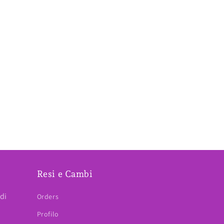
E
Resi e Cambi
di
Orders
Profilo