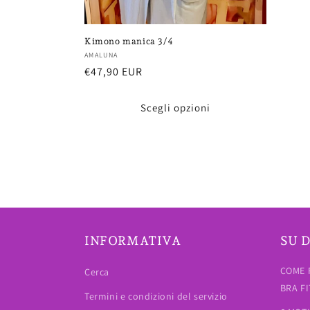
Kimono manica 3/4
Fornitore:
AMALUNA
Prezzo
€47,90 EUR
di
listino
Scegli opzioni
INFORMATIVA
SU D
COME 
Cerca
BRA F
Termini e condizioni del servizio