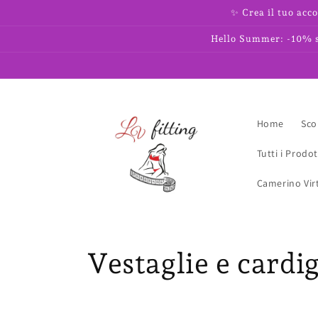
Vai
✨ Crea il tuo acco
direttamente
ai contenuti
Hello Summer: -10% su
Home
Scop
Tutti i Prodot
Camerino Vir
C
Vestaglie e cardi
o