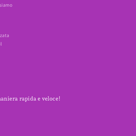
 siamo
zzata
il
maniera rapida e veloce!