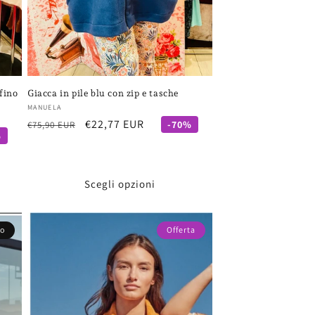
 fino
Giacca in pile blu con zip e tasche
Fornitore:
MANUELA
Prezzo
Prezzo
€22,77 EUR
-70%
€75,90 EUR
%
di
scontato
listino
Scegli opzioni
to
Offerta