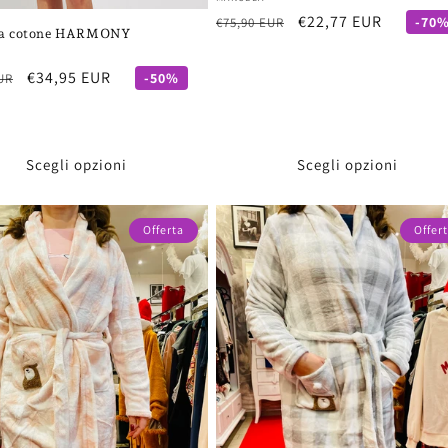
Fornitore:
Prezzo
Prezzo
€22,77 EUR
-70
€75,90 EUR
ia cotone HARMONY
di
scontato
re:
listino
Prezzo
€34,95 EUR
-50%
UR
scontato
Scegli opzioni
Scegli opzioni
Offerta
Offer