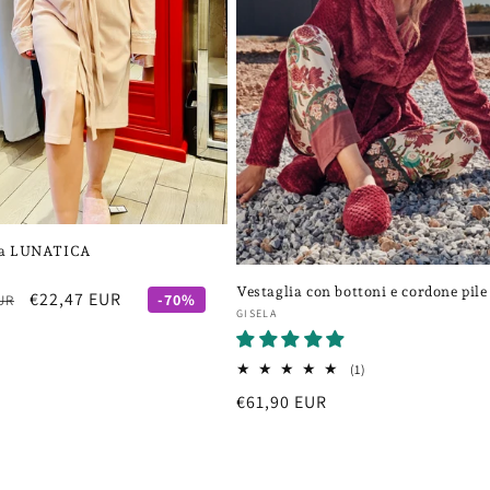
ia LUNATICA
re:
Vestaglia con bottoni e cordone pile
Prezzo
€22,47 EUR
-70%
UR
Fornitore:
GISELA
scontato
1
(1)
recensioni
Prezzo
€61,90 EUR
totali
di
listino