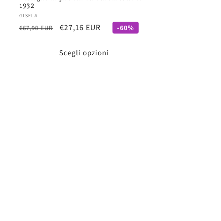
1932
Fornitore:
GISELA
Prezzo
Prezzo
€27,16 EUR
-60%
€67,90 EUR
di
scontato
listino
Scegli opzioni