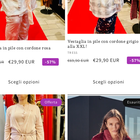
Vestaglia in pile con cordone grigio
alla XXL!
a in pile con cordone rosa
Fornitore:
TRESS
re:
Prezzo
Prezzo
€29,90 EUR
-57
€69,90 EUR
Prezzo
€29,90 EUR
-57%
UR
di
scontato
scontato
listino
Scegli opzioni
Scegli opzioni
Offerta
Esauri