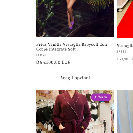
Priya Vanilla Vestaglia Babydoll Con
Vestagli
Coppe Integrate Soft
Fornito
TRESS
Fornitore:
ELOMI
Prezzo
€69,90 E
Prezzo
Da €100,00 EUR
di
di
listino
listino
Scegli opzioni
Offerta