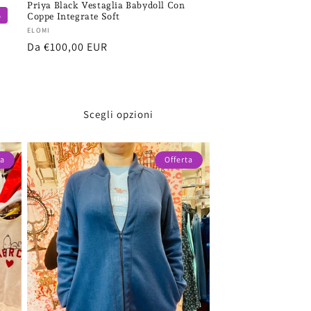
Priya Black Vestaglia Babydoll Con
%
Coppe Integrate Soft
Fornitore:
ELOMI
Prezzo
Da €100,00 EUR
di
listino
Scegli opzioni
ta
Offerta