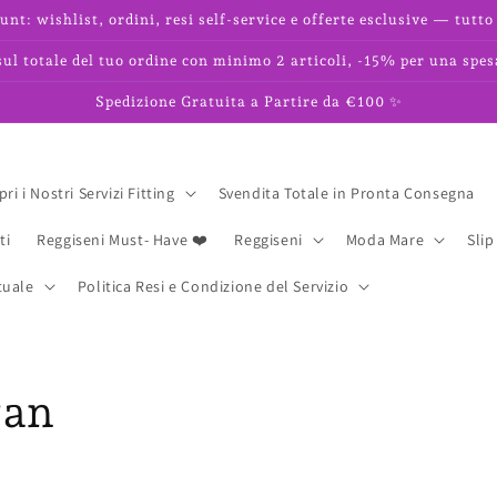
unt: wishlist, ordini, resi self-service e offerte esclusive — tutto 
l totale del tuo ordine con minimo 2 articoli, -15% per una spes
Spedizione Gratuita a Partire da €100 ✨
ri i Nostri Servizi Fitting
Svendita Totale in Pronta Consegna
ti
Reggiseni Must- Have ❤️
Reggiseni
Moda Mare
Slip
tuale
Politica Resi e Condizione del Servizio
gan