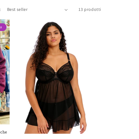
:
13 prodotti
ta
sche