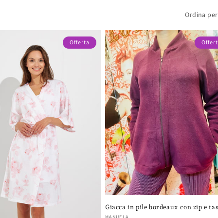
Ordina per
Offerta
Offer
Giacca in pile bordeaux con zip e ta
MANUELA