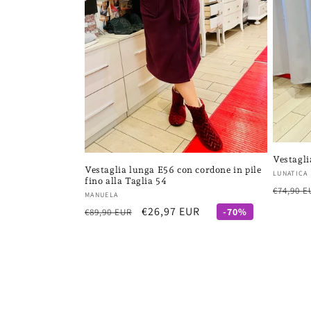
Vestagl
Vestaglia lunga E56 con cordone in pile
Fornito
LUNATICA
fino alla Taglia 54
Prezzo
€74,90 E
Fornitore:
MANUELA
di
Prezzo
Prezzo
€26,97 EUR
-70%
€89,90 EUR
listino
di
scontato
listino