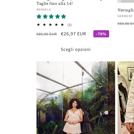
Taglie fino alla 54!
Fornitore:
MANUELA
Vestagl
Fornito
HARMONY
Prezzo
€69,90 E
1
(1)
recensioni
di
Prezzo
Prezzo
€26,97 EUR
-70%
€89,90 EUR
totali
listino
di
scontato
listino
Scegli opzioni