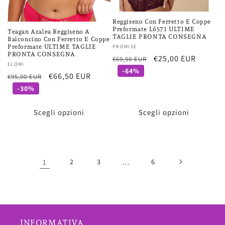
Reggiseno Con Ferretto E Coppe
Preformate L6571 ULTIME
Teagan Azalea Reggiseno A
TAGLIE PRONTA CONSEGNA
Balconcino Con Ferretto E Coppe
Preformate ULTIME TAGLIE
Fornitore:
PROMISE
PRONTA CONSEGNA
Prezzo
Prezzo
€25,00 EUR
€69,90 EUR
Fornitore:
ELOMI
di
scontato
-64%
Prezzo
Prezzo
€66,50 EUR
€95,00 EUR
listino
di
scontato
-30%
listino
Scegli opzioni
Scegli opzioni
1
2
3
…
6
INFORMATIVA