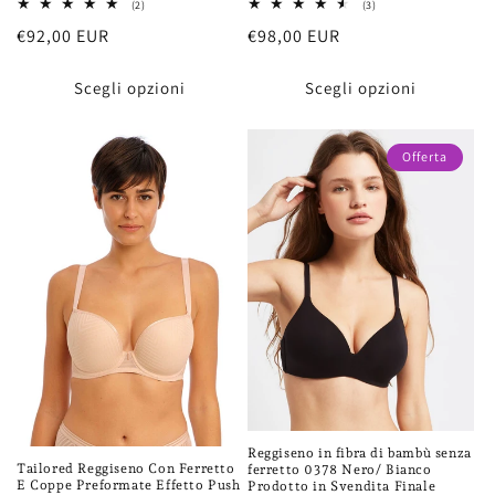
2
3
(2)
(3)
recensioni
recensioni
Prezzo
€92,00 EUR
Prezzo
€98,00 EUR
totali
totali
di
di
listino
listino
Scegli opzioni
Scegli opzioni
Offerta
Reggiseno in fibra di bambù senza
Tailored Reggiseno Con Ferretto
ferretto 0378 Nero/ Bianco
E Coppe Preformate Effetto Push
Prodotto in Svendita Finale