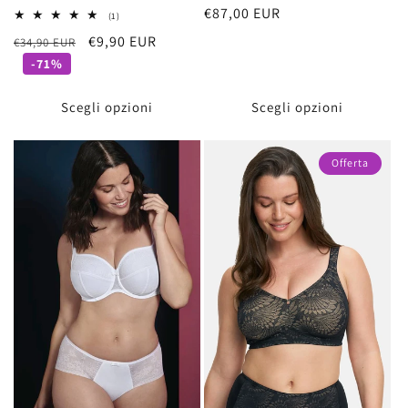
Prezzo
€87,00 EUR
totali
1
(1)
recensioni
di
Prezzo
Prezzo
€9,90 EUR
€34,90 EUR
totali
listino
di
scontato
-71%
listino
Scegli opzioni
Scegli opzioni
Offerta