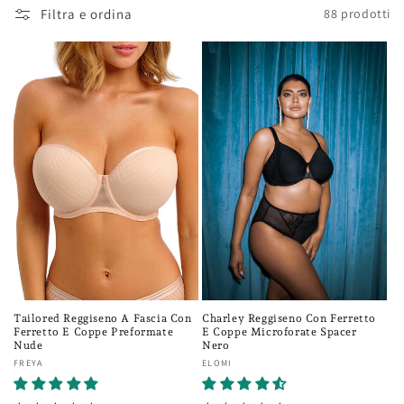
Filtra e ordina
88 prodotti
l
e
z
i
o
n
e
:
Tailored Reggiseno A Fascia Con
Charley Reggiseno Con Ferretto
Ferretto E Coppe Preformate
E Coppe Microforate Spacer
Nude
Nero
Fornitore:
FREYA
Fornitore:
ELOMI