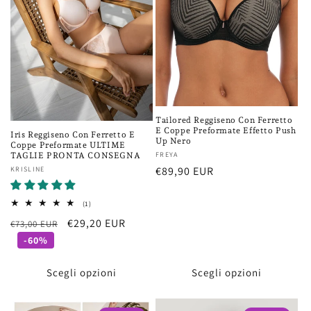
Tailored Reggiseno Con Ferretto
E Coppe Preformate Effetto Push
Iris Reggiseno Con Ferretto E
Up Nero
Coppe Preformate ULTIME
Fornitore:
FREYA
TAGLIE PRONTA CONSEGNA
Prezzo
€89,90 EUR
Fornitore:
KRISLINE
di
listino
1
(1)
recensioni
Prezzo
Prezzo
€29,20 EUR
€73,00 EUR
totali
di
scontato
-60%
listino
Scegli opzioni
Scegli opzioni