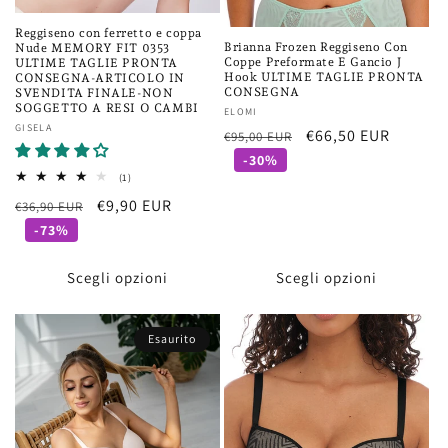
Reggiseno con ferretto e coppa
Brianna Frozen Reggiseno Con
Nude MEMORY FIT 0353
Coppe Preformate E Gancio J
ULTIME TAGLIE PRONTA
Hook ULTIME TAGLIE PRONTA
CONSEGNA-ARTICOLO IN
CONSEGNA
SVENDITA FINALE-NON
SOGGETTO A RESI O CAMBI
Fornitore:
ELOMI
Fornitore:
GISELA
Prezzo
Prezzo
€66,50 EUR
€95,00 EUR
di
scontato
-30%
1
(1)
listino
recensioni
Prezzo
Prezzo
€9,90 EUR
€36,90 EUR
totali
di
scontato
-73%
listino
Scegli opzioni
Scegli opzioni
Esaurito