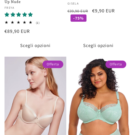
Up Nude
Fornitore:
GISELA
Fornitore:
FREYA
Prezzo
Prezzo
€9,90 EUR
€39,90 EUR
di
scontato
-75%
1
(1)
listino
recensioni
Prezzo
€89,90 EUR
totali
di
listino
Scegli opzioni
Scegli opzioni
Offerta
Offerta