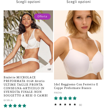
Scegli opzioni
Scegli opzioni
Offerta
Bralette MICROLACE
PREFORMATA 0148 Avorio
Idol Reggiseno Con Ferretto E
ULTIME TAGLIE PRONTA
Coppe Preformate Bianco
CONSEGNA-ARTICOLO IN
SVENDITA FINALE-NON
Fornitore:
FREYA
SOGGETTO A RESI O CAMBI
Fornitore:
GISELA
1
(1)
recensioni