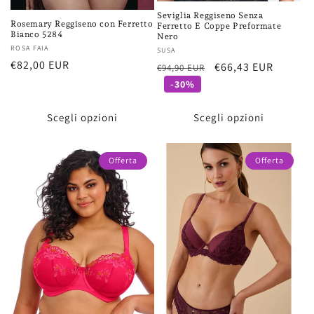
Seviglia Reggiseno Senza
Rosemary Reggiseno con Ferretto
Ferretto E Coppe Preformate
Bianco 5284
Nero
Fornitore:
ROSA FAIA
Fornitore:
SUSA
Prezzo
€82,00 EUR
Prezzo
Prezzo
€66,43 EUR
€94,90 EUR
di
di
scontato
-30%
listino
listino
Scegli opzioni
Scegli opzioni
Offerta
Offerta