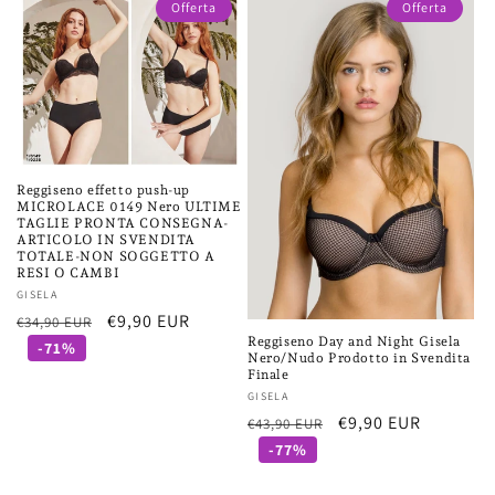
Offerta
Offerta
Reggiseno effetto push-up
MICROLACE 0149 Nero ULTIME
TAGLIE PRONTA CONSEGNA-
ARTICOLO IN SVENDITA
TOTALE-NON SOGGETTO A
RESI O CAMBI
Fornitore:
GISELA
Prezzo
Prezzo
€9,90 EUR
€34,90 EUR
Reggiseno Day and Night Gisela
di
scontato
-71%
Nero/Nudo Prodotto in Svendita
listino
Finale
Fornitore:
GISELA
Prezzo
Prezzo
€9,90 EUR
€43,90 EUR
di
scontato
-77%
listino