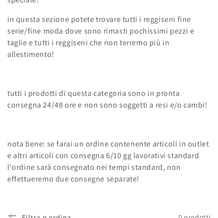
l
in questa sezione potete trovare tutti i reggiseni fine
serie/fine moda dove sono rimasti pochissimi pezzi e
e
taglie e tutti i reggiseni che non terremo più in
z
allestimento!
i
o
tutti i prodotti di questa categoria sono in pronta
consegna 24/48 ore e non sono soggetti a resi e/o cambi!
n
e
nota bene: se farai un ordine contenente articoli in outlet
:
e altri articoli con consegna 6/10 gg lavorativi standard
l'ordine sarà consegnato nei tempi standard, non
effettueremo due consegne separate!
Filtra e ordina
0 prodotti