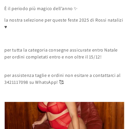
l
È il periodo più magico dell’anno ✨
l
la nostra selezione per queste feste 2025 di Rossi natalizi
e
♥️
z
i
per tutta la categoria consegne assicurate entro Natale
per ordini completati entro e non oltre il 15/12!
o
n
per assistenza taglie e ordini non esitare a contattarci al
3421117098 su WhatsApp! 🥰
e
: