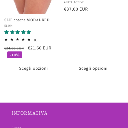
Fornitore:
ANITA ACTIVE
Prezzo
€37,00 EUR
di
SLIP cotone MODAL RED
listino
Fornitore:
ELOMI
1
(1)
recensioni
Prezzo
Prezzo
€21,60 EUR
€24,00 EUR
totali
di
scontato
-10%
listino
Scegli opzioni
Scegli opzioni
INFORMATIVA