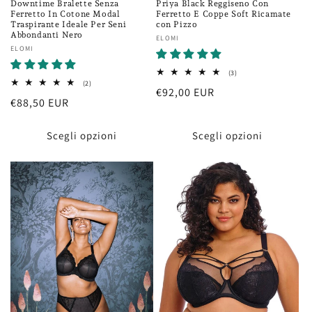
Downtime Bralette Senza
Priya Black Reggiseno Con
Ferretto In Cotone Modal
Ferretto E Coppe Soft Ricamate
Traspirante Ideale Per Seni
con Pizzo
Abbondanti Nero
Fornitore:
ELOMI
Fornitore:
ELOMI
3
(3)
recensioni
2
(2)
Prezzo
€92,00 EUR
totali
recensioni
Prezzo
€88,50 EUR
totali
di
di
listino
listino
Scegli opzioni
Scegli opzioni