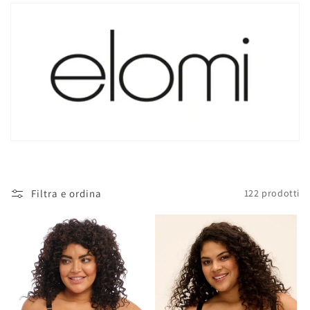
l
l
e
z
i
o
n
Filtra e ordina
122 prodotti
e
: