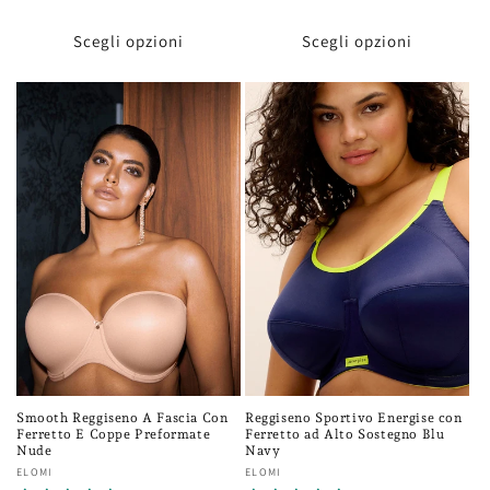
di
listino
listino
Scegli opzioni
Scegli opzioni
Reggiseno Sportivo Energise con
Smooth Reggiseno A Fascia Con
Ferretto ad Alto Sostegno Blu
Ferretto E Coppe Preformate
Navy
Nude
Fornitore:
ELOMI
Fornitore:
ELOMI