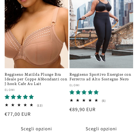
Reggiseno Matilda Plunge Bra
Reggiseno Sportivo Energise con
Ideale per Coppe Abbondanti con
Ferretto ad Alto Sostegno Nero
J-hook Cafe Au Lait
Fornitore:
ELOMI
Fornitore:
ELOMI
5
(5)
recensioni
12
(12)
Prezzo
€89,90 EUR
totali
recensioni
Prezzo
€77,00 EUR
totali
di
di
listino
listino
Scegli opzioni
Scegli opzioni