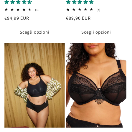
2
3
(2)
(3)
recensioni
recensioni
Prezzo
€89,90 EUR
Prezzo
€94,99 EUR
totali
totali
di
di
listino
listino
Scegli opzioni
Scegli opzioni