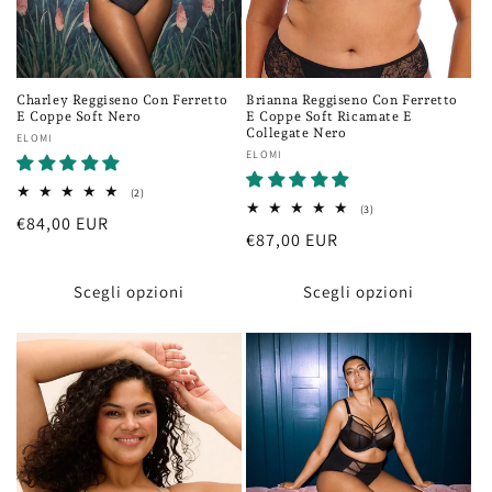
Charley Reggiseno Con Ferretto
Brianna Reggiseno Con Ferretto
E Coppe Soft Nero
E Coppe Soft Ricamate E
Collegate Nero
Fornitore:
ELOMI
Fornitore:
ELOMI
2
(2)
recensioni
3
(3)
Prezzo
€84,00 EUR
totali
recensioni
Prezzo
€87,00 EUR
totali
di
di
listino
listino
Scegli opzioni
Scegli opzioni