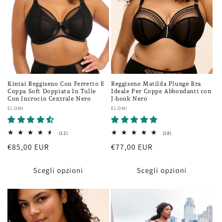
Kintai Reggiseno Con Ferretto E
Reggiseno Matilda Plunge Bra
Coppa Soft Doppiata In Tulle
Ideale Per Coppe Abbondanti con
Con Incrocio Centrale Nero
J-hook Nero
Fornitore:
ELOMI
Fornitore:
ELOMI
12
18
(12)
(18)
recensioni
recensioni
Prezzo
€85,00 EUR
Prezzo
€77,00 EUR
totali
totali
di
di
listino
listino
Scegli opzioni
Scegli opzioni