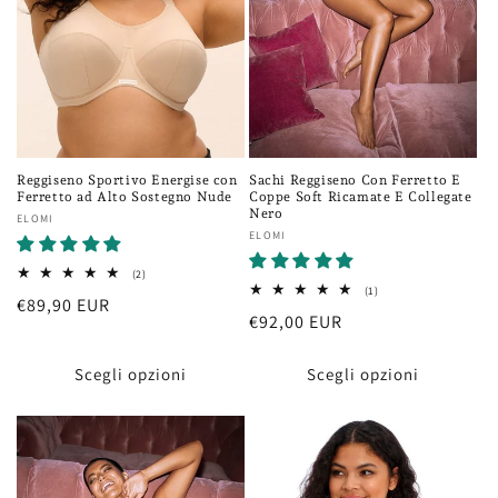
Sachi Reggiseno Con Ferretto E
Reggiseno Sportivo Energise con
Coppe Soft Ricamate E Collegate
Ferretto ad Alto Sostegno Nude
Nero
Fornitore:
ELOMI
Fornitore:
ELOMI
2
(2)
recensioni
1
(1)
Prezzo
€89,90 EUR
totali
recensioni
Prezzo
€92,00 EUR
totali
di
di
listino
listino
Scegli opzioni
Scegli opzioni