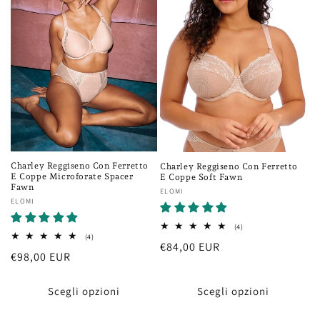
Charley Reggiseno Con Ferretto
Charley Reggiseno Con Ferretto
E Coppe Microforate Spacer
E Coppe Soft Fawn
Fawn
Fornitore:
ELOMI
Fornitore:
ELOMI
4
(4)
recensioni
4
(4)
Prezzo
€84,00 EUR
totali
recensioni
Prezzo
€98,00 EUR
totali
di
di
listino
listino
Scegli opzioni
Scegli opzioni