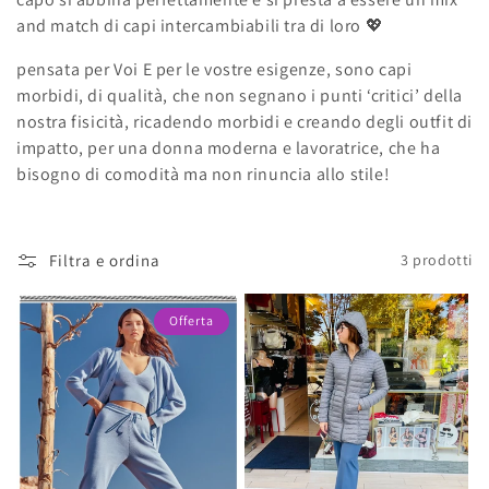
and match di capi intercambiabili tra di loro 💖
l
pensata per Voi E per le vostre esigenze, sono capi
e
morbidi, di qualità, che non segnano i punti ‘critici’ della
z
nostra fisicità, ricadendo morbidi e creando degli outfit di
impatto, per una donna moderna e lavoratrice, che ha
i
bisogno di comodità ma non rinuncia allo stile!
o
n
Filtra e ordina
3 prodotti
e
Offerta
: