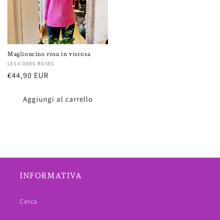
Maglioncino rosa in viscosa
Fornitore:
LES CODES ROSES
Prezzo
€44,90 EUR
di
listino
Aggiungi al carrello
INFORMATIVA
Cerca