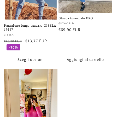
Giacca invernale EKO
Fornitore:
GUYWORLD
Pantalone lungo azzurro GISELA
Prezzo
€69,90 EUR
15467
Fornitore:
GISELA
di
Prezzo
Prezzo
€13,77 EUR
€45,90 EUR
listino
di
scontato
-70%
listino
Scegli opzioni
Aggiungi al carrello